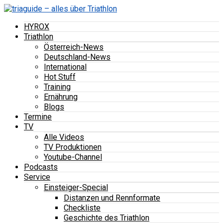
HYROX
Triathlon
Österreich-News
Deutschland-News
International
Hot Stuff
Training
Ernährung
Blogs
Termine
TV
Alle Videos
TV Produktionen
Youtube-Channel
Podcasts
Service
Einsteiger-Special
Distanzen und Rennformate
Checkliste
Geschichte des Triathlon