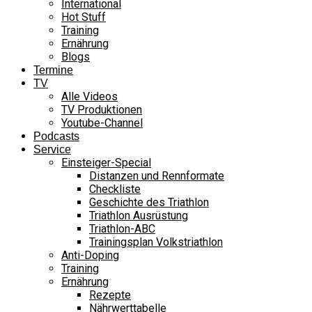
International
Hot Stuff
Training
Ernährung
Blogs
Termine
TV
Alle Videos
TV Produktionen
Youtube-Channel
Podcasts
Service
Einsteiger-Special
Distanzen und Rennformate
Checkliste
Geschichte des Triathlon
Triathlon Ausrüstung
Triathlon-ABC
Trainingsplan Volkstriathlon
Anti-Doping
Training
Ernährung
Rezepte
Nährwerttabelle