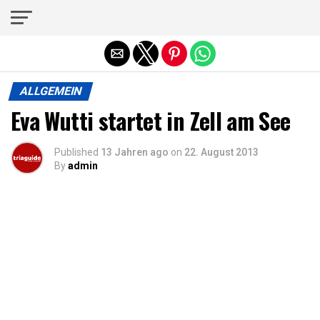
Die mobile Version verlassen
ALLGEMEIN
Eva Wutti startet in Zell am See
Published
13 Jahren ago
on
22. August 2013
By
admin