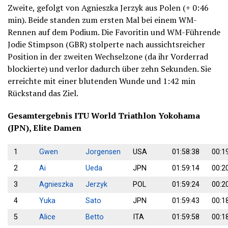
Zweite, gefolgt von Agnieszka Jerzyk aus Polen (+ 0:46
min). Beide standen zum ersten Mal bei einem WM-
Rennen auf dem Podium. Die Favoritin und WM-Führende
Jodie Stimpson (GBR) stolperte nach aussichtsreicher
Position in der zweiten Wechselzone (da ihr Vorderrad
blockierte) und verlor dadurch über zehn Sekunden. Sie
erreichte mit einer blutenden Wunde und 1:42 min
Rückstand das Ziel.
Gesamtergebnis ITU World Triathlon Yokohama
(JPN), Elite Damen
1
Gwen
Jorgensen
USA
01:58:38
00:1
2
Ai
Ueda
JPN
01:59:14
00:2
3
Agnieszka
Jerzyk
POL
01:59:24
00:2
4
Yuka
Sato
JPN
01:59:43
00:1
5
Alice
Betto
ITA
01:59:58
00:1