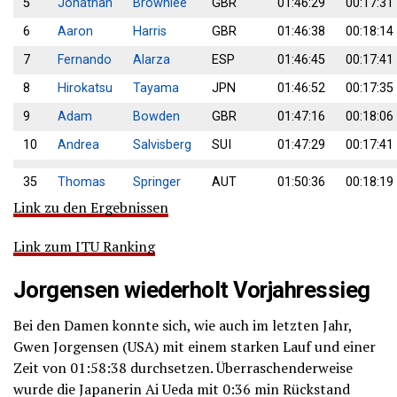
5
Jonathan
Brownlee
GBR
01:46:29
00:17:31
6
Aaron
Harris
GBR
01:46:38
00:18:14
7
Fernando
Alarza
ESP
01:46:45
00:17:41
8
Hirokatsu
Tayama
JPN
01:46:52
00:17:35
9
Adam
Bowden
GBR
01:47:16
00:18:06
10
Andrea
Salvisberg
SUI
01:47:29
00:17:41
35
Thomas
Springer
AUT
01:50:36
00:18:19
Link zu den Ergebnissen
Link zum ITU Ranking
Jorgensen wiederholt Vorjahressieg
Bei den Damen konnte sich, wie auch im letzten Jahr,
Gwen Jorgensen (USA) mit einem starken Lauf und einer
Zeit von 01:58:38 durchsetzen. Überraschenderweise
wurde die Japanerin Ai Ueda mit 0:36 min Rückstand