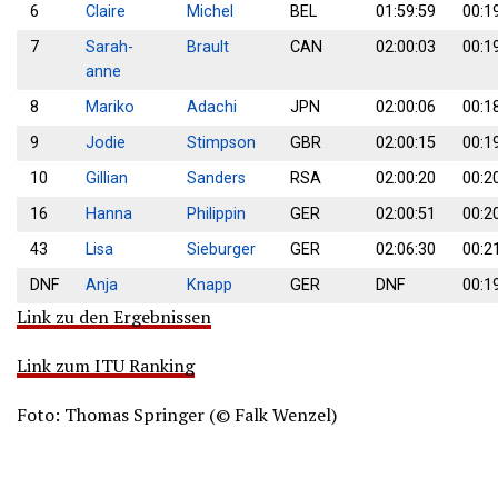
6
Claire
Michel
BEL
01:59:59
00:1
7
Sarah-
Brault
CAN
02:00:03
00:1
anne
8
Mariko
Adachi
JPN
02:00:06
00:1
9
Jodie
Stimpson
GBR
02:00:15
00:1
10
Gillian
Sanders
RSA
02:00:20
00:2
16
Hanna
Philippin
GER
02:00:51
00:2
43
Lisa
Sieburger
GER
02:06:30
00:2
DNF
Anja
Knapp
GER
DNF
00:1
Link zu den Ergebnissen
Link zum ITU Ranking
Foto: Thomas Springer (© Falk Wenzel)