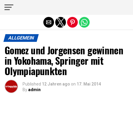
Die mobile Version verlassen
ALLGEMEIN
Gomez und Jorgensen gewinnen
in Yokohama, Springer mit
Olympiapunkten
Published
12 Jahren ago
on
17. Mai 2014
By
admin