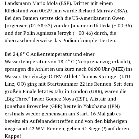
Landsmann Mario Mola (ESP). Dritter mit einem
Rückstand von 00:29 min wurde Richard Murray (RSA).
Bei den Damen setzte sich die US-Amerikanerin Gwen
Jorgensen (01:58:52) vor der Japanerin Ui Ueda (+ 00:36)
und der Polin Agniesza Jerzyk (+ 00:46) durch, die
überraschenderweise das Podium komplettierten.
Bei 24,8° C Außentemperatur und einer
Wassertemperatur von 18,4° C (Neoprenanzug erlaubt),
sprangen die Athleten um kurz nach 06:00 Uhr (MEZ) ins
Wasser. Der einzige ÖTRV-Athlet Thomas Springer (LTU
Linz, OÖ) ging mit Startnummer 22 ins Rennen. Seit dem
großen Finale letztes Jahr in London (GBR), waren die
„Big Three“ Javier Gomez Noya (ESP), Alistair und
Jonathan Brownlee (GBR) heute in Yokohama (JPN)
erstmals wieder gemeinsam am Start. 16 Mal gab es
bereits ein Aufeinandertreffen und von den bisherigen
insgesamt 42 WM-Rennen, gehen 31 Siege (!) auf deren
Kappe!