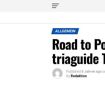
ALLGEMEIN
Road to Po
triaguide
Published
6 Jahren ago
o
By
Redaktion