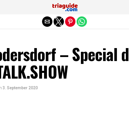
Die mobile Version verlassen
dersdorf – Special 
 TALK.SHOW
n
3. September 2020