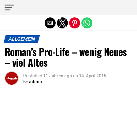
Die mobile Version verlassen
ALLGEMEIN
Roman’s Pro-Life – wenig Neues
– viel Altes
Published
11 Jahren ago
on
14. April 2015
By
admin