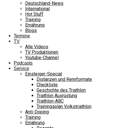
Deutschland-News
International
Hot Stuff
Training
Ernährung
Blogs
Termine
TV
Alle Videos
TV Produktionen
Youtube-Channel
Podcasts
Service
Einsteiger-Special
Distanzen und Rennformate
Checkliste
Geschichte des Triathlon
Triathlon Ausrüstung
Triathlon-ABC
Trainingsplan Volkstriathlon
Anti-Doping
Training
Ernährung