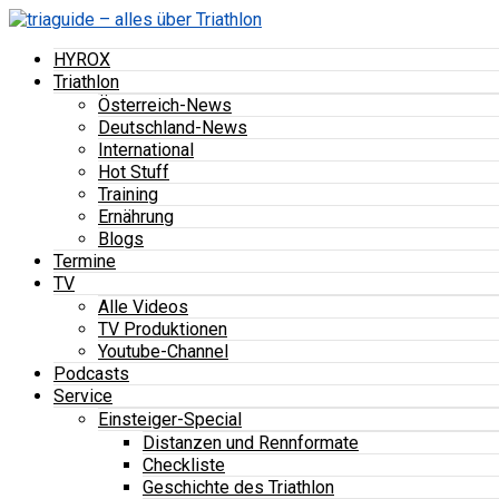
HYROX
Triathlon
Österreich-News
Deutschland-News
International
Hot Stuff
Training
Ernährung
Blogs
Termine
TV
Alle Videos
TV Produktionen
Youtube-Channel
Podcasts
Service
Einsteiger-Special
Distanzen und Rennformate
Checkliste
Geschichte des Triathlon