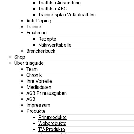
Triathlon Ausrüstung
Triathlon-ABC
Trainingsplan Volkstriathlon
Anti-Doping
Training
Ernährung
Rezepte
Nährwerttabelle
Branchenbuch
Shop
Über triaguide
Team
Chronik
Ihre Vorteile
Mediadaten
AGB Printausgaben
AGB
Impressum
Produkte
Printprodukte
Webprodukte
TV-Produkte