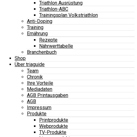
Triathlon Ausrüstung
Triathlon-ABC
Trainingsplan Volkstriathlon
Anti-Doping
Training
Ernährung
Rezepte
Nährwerttabelle
Branchenbuch
Shop
Über triaguide
Team
Chronik
Ihre Vorteile
Mediadaten
AGB Printausgaben
AGB
Impressum
Produkte
Printprodukte
Webprodukte
TV-Produkte