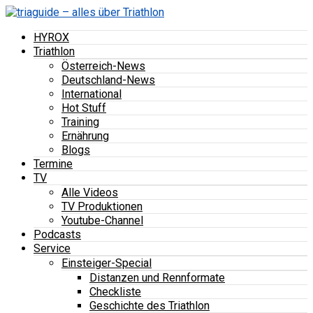
HYROX
Triathlon
Österreich-News
Deutschland-News
International
Hot Stuff
Training
Ernährung
Blogs
Termine
TV
Alle Videos
TV Produktionen
Youtube-Channel
Podcasts
Service
Einsteiger-Special
Distanzen und Rennformate
Checkliste
Geschichte des Triathlon