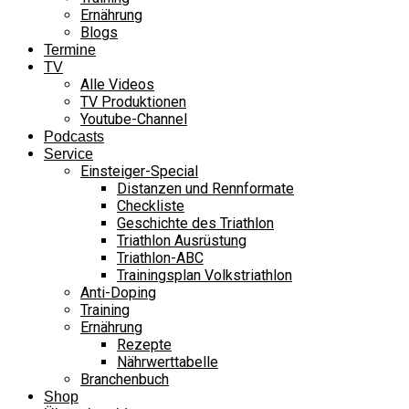
Ernährung
Blogs
Termine
TV
Alle Videos
TV Produktionen
Youtube-Channel
Podcasts
Service
Einsteiger-Special
Distanzen und Rennformate
Checkliste
Geschichte des Triathlon
Triathlon Ausrüstung
Triathlon-ABC
Trainingsplan Volkstriathlon
Anti-Doping
Training
Ernährung
Rezepte
Nährwerttabelle
Branchenbuch
Shop