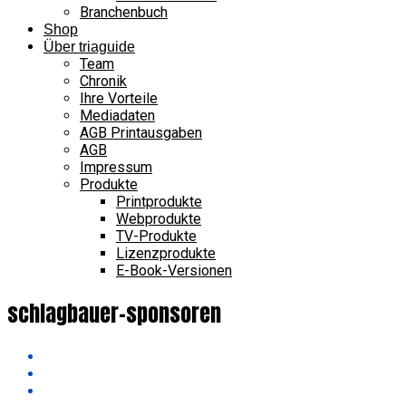
Branchenbuch
Shop
Über triaguide
Team
Chronik
Ihre Vorteile
Mediadaten
AGB Printausgaben
AGB
Impressum
Produkte
Printprodukte
Webprodukte
TV-Produkte
Lizenzprodukte
E-Book-Versionen
schlagbauer-sponsoren