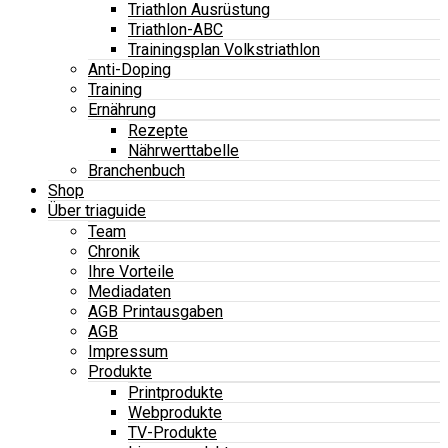
Triathlon Ausrüstung
Triathlon-ABC
Trainingsplan Volkstriathlon
Anti-Doping
Training
Ernährung
Rezepte
Nährwerttabelle
Branchenbuch
Shop
Über triaguide
Team
Chronik
Ihre Vorteile
Mediadaten
AGB Printausgaben
AGB
Impressum
Produkte
Printprodukte
Webprodukte
TV-Produkte