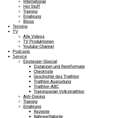
International
Hot Stuff
Training
Ernährung
Blogs
Termine
TV
Alle Videos
TV Produktionen
Youtube-Channel
Podcasts
Service
Einsteiger-Special
Distanzen und Rennformate
Checkliste
Geschichte des Triathlon
Triathlon Ausrüstung
Triathlon-ABC
Trainingsplan Volkstriathlon
Anti-Doping
Training
Ernährung
Rezepte
Nährwerttabelle