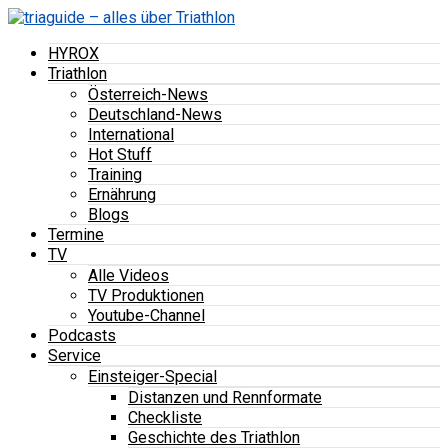
HYROX
Triathlon
Österreich-News
Deutschland-News
International
Hot Stuff
Training
Ernährung
Blogs
Termine
TV
Alle Videos
TV Produktionen
Youtube-Channel
Podcasts
Service
Einsteiger-Special
Distanzen und Rennformate
Checkliste
Geschichte des Triathlon