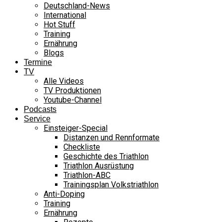
Deutschland-News
International
Hot Stuff
Training
Ernährung
Blogs
Termine
TV
Alle Videos
TV Produktionen
Youtube-Channel
Podcasts
Service
Einsteiger-Special
Distanzen und Rennformate
Checkliste
Geschichte des Triathlon
Triathlon Ausrüstung
Triathlon-ABC
Trainingsplan Volkstriathlon
Anti-Doping
Training
Ernährung