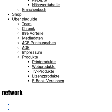
Rezepte
Nährwerttabelle
Branchenbuch
Shop
Über triaguide
Team
Chronik
Ihre Vorteile
Mediadaten
AGB Printausgaben
AGB
Impressum
Produkte
Printprodukte
Webprodukte
TV-Produkte
Lizenzprodukte
E-Book-Versionen
network