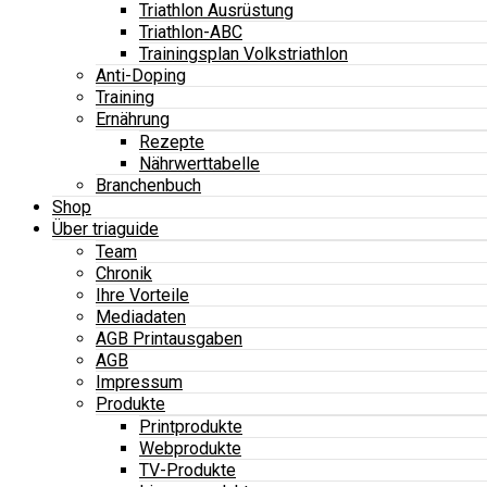
Triathlon Ausrüstung
Triathlon-ABC
Trainingsplan Volkstriathlon
Anti-Doping
Training
Ernährung
Rezepte
Nährwerttabelle
Branchenbuch
Shop
Über triaguide
Team
Chronik
Ihre Vorteile
Mediadaten
AGB Printausgaben
AGB
Impressum
Produkte
Printprodukte
Webprodukte
TV-Produkte