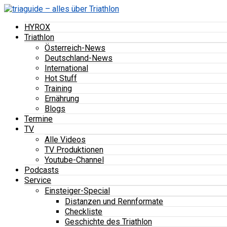
HYROX
Triathlon
Österreich-News
Deutschland-News
International
Hot Stuff
Training
Ernährung
Blogs
Termine
TV
Alle Videos
TV Produktionen
Youtube-Channel
Podcasts
Service
Einsteiger-Special
Distanzen und Rennformate
Checkliste
Geschichte des Triathlon