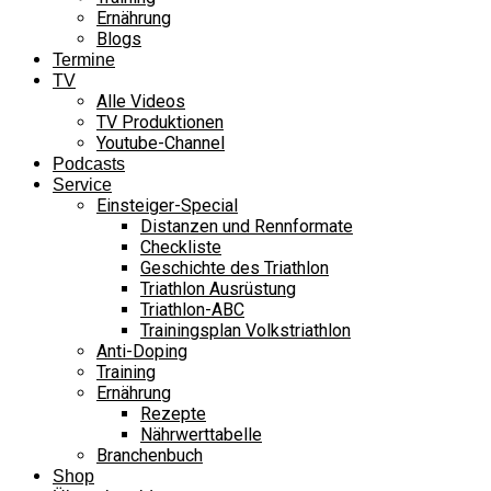
Ernährung
Blogs
Termine
TV
Alle Videos
TV Produktionen
Youtube-Channel
Podcasts
Service
Einsteiger-Special
Distanzen und Rennformate
Checkliste
Geschichte des Triathlon
Triathlon Ausrüstung
Triathlon-ABC
Trainingsplan Volkstriathlon
Anti-Doping
Training
Ernährung
Rezepte
Nährwerttabelle
Branchenbuch
Shop