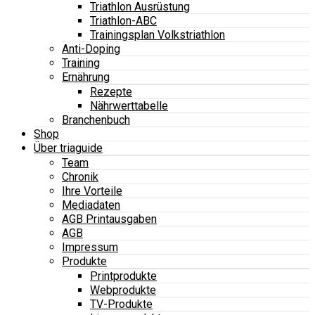
Triathlon Ausrüstung
Triathlon-ABC
Trainingsplan Volkstriathlon
Anti-Doping
Training
Ernährung
Rezepte
Nährwerttabelle
Branchenbuch
Shop
Über triaguide
Team
Chronik
Ihre Vorteile
Mediadaten
AGB Printausgaben
AGB
Impressum
Produkte
Printprodukte
Webprodukte
TV-Produkte