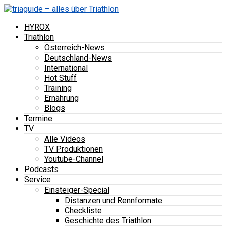
HYROX
Triathlon
Österreich-News
Deutschland-News
International
Hot Stuff
Training
Ernährung
Blogs
Termine
TV
Alle Videos
TV Produktionen
Youtube-Channel
Podcasts
Service
Einsteiger-Special
Distanzen und Rennformate
Checkliste
Geschichte des Triathlon