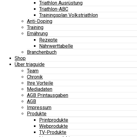
Triathlon Ausrüstung
Triathlon-ABC
Trainingsplan Volkstriathlon
Anti-Doping
Training
Ernährung
Rezepte
Nährwerttabelle
Branchenbuch
Shop
Über triaguide
Team
Chronik
Ihre Vorteile
Mediadaten
AGB Printausgaben
AGB
Impressum
Produkte
Printprodukte
Webprodukte
TV-Produkte