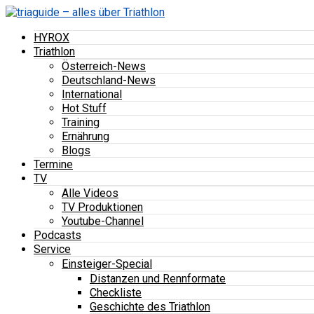
HYROX
Triathlon
Österreich-News
Deutschland-News
International
Hot Stuff
Training
Ernährung
Blogs
Termine
TV
Alle Videos
TV Produktionen
Youtube-Channel
Podcasts
Service
Einsteiger-Special
Distanzen und Rennformate
Checkliste
Geschichte des Triathlon