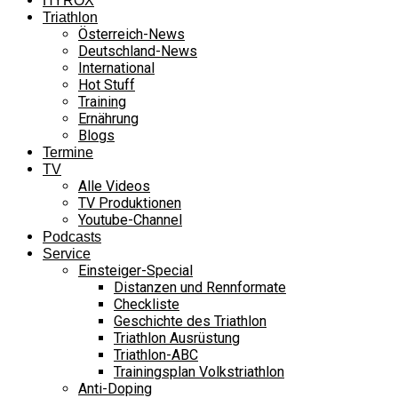
HYROX
Triathlon
Österreich-News
Deutschland-News
International
Hot Stuff
Training
Ernährung
Blogs
Termine
TV
Alle Videos
TV Produktionen
Youtube-Channel
Podcasts
Service
Einsteiger-Special
Distanzen und Rennformate
Checkliste
Geschichte des Triathlon
Triathlon Ausrüstung
Triathlon-ABC
Trainingsplan Volkstriathlon
Anti-Doping