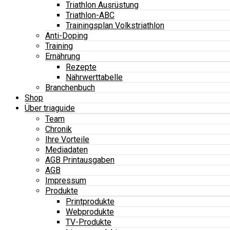
Triathlon Ausrüstung
Triathlon-ABC
Trainingsplan Volkstriathlon
Anti-Doping
Training
Ernährung
Rezepte
Nährwerttabelle
Branchenbuch
Shop
Über triaguide
Team
Chronik
Ihre Vorteile
Mediadaten
AGB Printausgaben
AGB
Impressum
Produkte
Printprodukte
Webprodukte
TV-Produkte