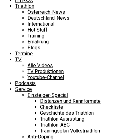
HYROX
Triathlon
Österreich-News
Deutschland-News
International
Hot Stuff
Training
Ernährung
Blogs
Termine
TV
Alle Videos
TV Produktionen
Youtube-Channel
Podcasts
Service
Einsteiger-Special
Distanzen und Rennformate
Checkliste
Geschichte des Triathlon
Triathlon Ausrüstung
Triathlon-ABC
Trainingsplan Volkstriathlon
Anti-Doping