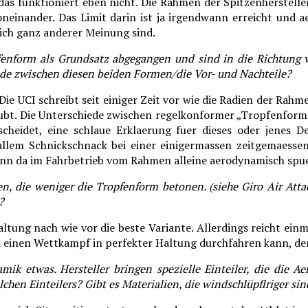
das funktioniert eben nicht. Die Rahmen der Spitzenherstell
einander. Das Limit darin ist ja irgendwann erreicht und 
ich ganz anderer Meinung sind.
fenform als Grundsatz abgegangen und sind in die Richtung 
iede zwischen diesen beiden Formen/die Vor- und Nachteile?
Die UCI schreibt seit einiger Zeit vor wie die Radien der Rahm
aubt. Die Unterschiede zwischen regelkonformer „Tropfenform
scheidet, eine schlaue Erklaerung fuer dieses oder jenes 
 allem Schnickschnack bei einer einigermassen zeitgemaesse
enn da im Fahrbetrieb vom Rahmen alleine aerodynamisch spue
n, die weniger die Tropfenform betonen. (siehe Giro Air Att
?
ltung nach wie vor die beste Variante. Allerdings reicht ei
 einen Wettkampf in perfekter Haltung durchfahren kann, der
mik etwas. Hersteller bringen spezielle Einteiler, die die A
olchen Einteilers? Gibt es Materialien, die windschlüpflriger si