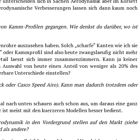
er unterscheiden sich in Sachen Aerodynamik aber im Korsett
aerodynamische Verbesserungen lassen sich dann kaum noch
von Kamm-Profilen gegangen. Wie denkst du darüber, wo ist
enrohre auszusehen haben. Solch „scharfe“ Kanten wie ich sie
“ oder Kammprofil sind also heute zwangslaeufig nicht mehr
Detail laesst sich immer zusammenzimmern. Kann ja keiner
n Auswahl von heute einen Anteil von weniger als 20% des
rbare Unterschiede einstellen?
ack oder Casco Speed Airo). Kann man dadurch trotzdem oder
nmal nach unten schauen auch schon aus, um daraus eine ganz
 ist meist mit den kuerzeren Modellen besser bedient.
erodynamik in den Vordergrund stellen auf den Markt (siehe
nd als andere?