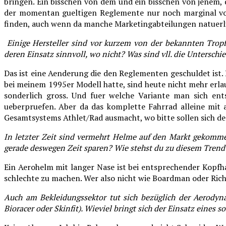
bringen. Ein bisschen von dem und ein bisschen von jenem, 
der momentan gueltigen Reglemente nur noch marginal von
finden, auch wenn da manche Marketingabteilungen natuerl
Einige Hersteller sind vor kurzem von der bekannten Trop
deren Einsatz sinnvoll, wo nicht? Was sind vll. die Untersch
Das ist eine Aenderung die den Reglementen geschuldet ist. 
bei meinem 1995er Modell hatte, sind heute nicht mehr erl
sonderlich gross. Und fuer welche Variante man sich ent
ueberpruefen. Aber da das komplette Fahrrad alleine mit
Gesamtsystems Athlet/Rad ausmacht, wo bitte sollen sich d
In letzter Zeit sind vermehrt Helme auf den Markt gekomme
gerade deswegen Zeit sparen? Wie stehst du zu diesem Trend
Ein Aerohelm mit langer Nase ist bei entsprechender Kopfha
schlechte zu machen. Wer also nicht wie Boardman oder Rich
Auch am Bekleidungssektor tut sich bezüglich der Aerodyna
Bioracer oder Skinfit). Wieviel bringt sich der Einsatz eines s