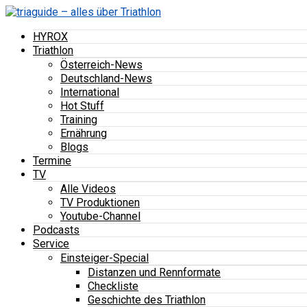
HYROX
Triathlon
Österreich-News
Deutschland-News
International
Hot Stuff
Training
Ernährung
Blogs
Termine
TV
Alle Videos
TV Produktionen
Youtube-Channel
Podcasts
Service
Einsteiger-Special
Distanzen und Rennformate
Checkliste
Geschichte des Triathlon