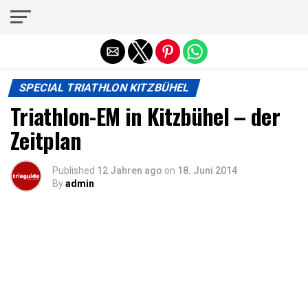
Die mobile Version verlassen
SPECIAL TRIATHLON KITZBÜHEL
Triathlon-EM in Kitzbühel – der
Zeitplan
Published
12 Jahren ago
on
18. Juni 2014
By
admin